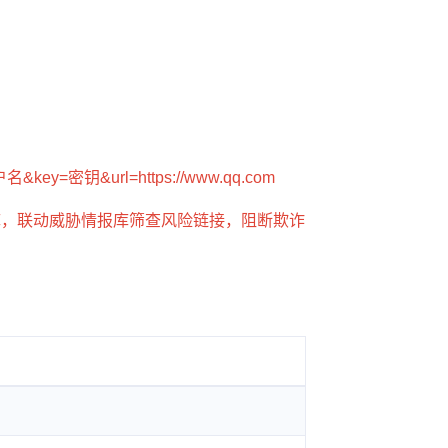
=用户名&key=密钥&url=https://www.qq.com
库，联动威胁情报库筛查风险链接，阻断欺诈